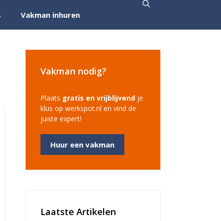
s
Vakman inhuren
Vakman nodig?
Plaats
gratis en vrijblijvend
je
klus op werkspot.nl en vind de
juiste expert!
Huur een vakman
Laatste Artikelen