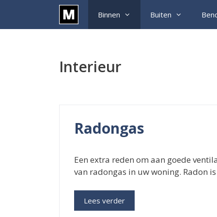
Ga
Binnen
Buiten
Ben
naar
de
inhoud
Interieur
Radongas
Een extra reden om aan goede ventila
van radongas in uw woning. Radon is 
Lees verder