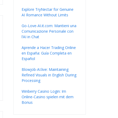
Explore TryNectar for Genuine
AI Romance Without Limits
Go-Love-AI.it.com: Mantieni una
Comunicazione Personale con
l’AI in Chat
Aprende a Hacer Trading Online
en España: Guía Completa en
Español
Blowjob-AI.live: Maintaining
Refined Visuals in English During
Processing
Winberry Casino Login: Im
Online-Casino spielen mit dem
Bonus