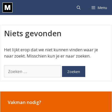
Ga
Menu
naar
de
inhoud
Niets gevonden
Het lijkt erop dat we niet kunnen vinden waar je
naar zoekt. Misschien kun je er naar zoeken.
Zoek
naar:
Vakman nodig?