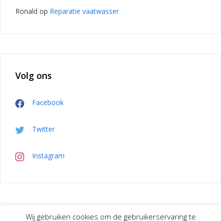
Ronald
op
Reparatie vaatwasser
Volg ons
Facebook
Twitter
Instagram
Wij gebruiken cookies om de gebruikerservaring te
Privacybeleid