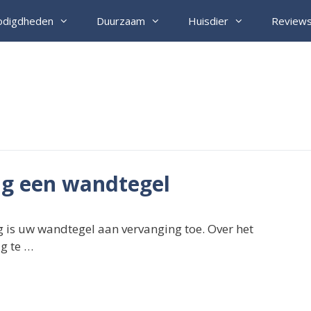
odigdheden
Duurzaam
Huisdier
Review
ng een wandtegel
 is uw wandtegel aan vervanging toe. Over het
ig te …