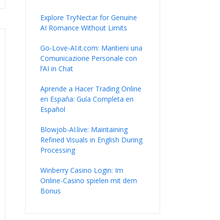
Explore TryNectar for Genuine
AI Romance Without Limits
Go-Love-AI.it.com: Mantieni una
Comunicazione Personale con
l’AI in Chat
Aprende a Hacer Trading Online
en España: Guía Completa en
Español
Blowjob-AI.live: Maintaining
Refined Visuals in English During
Processing
Winberry Casino Login: Im
Online-Casino spielen mit dem
Bonus