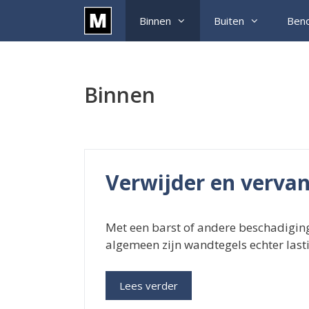
Ga
Binnen
Buiten
Ben
naar
de
inhoud
Binnen
Verwijder en verva
Met een barst of andere beschadiging
algemeen zijn wandtegels echter last
Lees verder