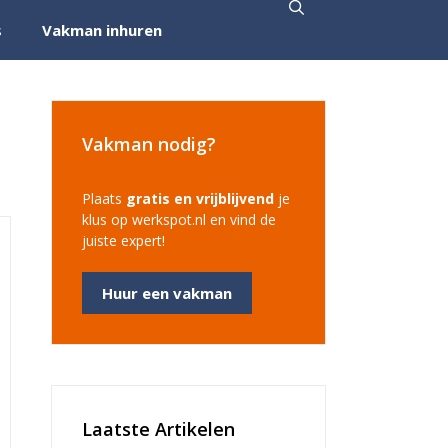
s
Vakman inhuren
Vakman nodig?
Plaats
gratis en vrijblijvend
je
klus op werkspot.nl en vind de
juiste expert!
Huur een vakman
Laatste Artikelen