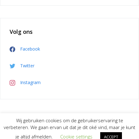
Volg ons
Facebook
Twitter
Instagram
Wij gebruiken cookies om de gebruikerservaring te
Privacybeleid
verbeteren. We gaan ervan uit dat je dit oké vind, maar je kunt
je altijd afmelden.
Cookie settings
ACCEPT
Copyright © 2026 verbouwtips.nl