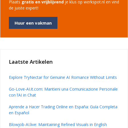
Plaats
gratis en vrijblijvend
je klus op werkspot.nl en vind
de juiste expert!
Huur een vakman
Laatste Artikelen
Explore TryNectar for Genuine AI Romance Without Limits
Go-Love-AI.it.com: Mantieni una Comunicazione Personale
con l’AI in Chat
Aprende a Hacer Trading Online en España: Guía Completa
en Español
Blowjob-AI.live: Maintaining Refined Visuals in English