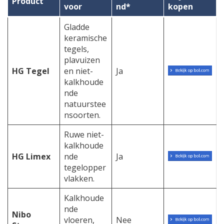
Product
voor
nd*
kopen
Gladde
keramische
tegels,
plavuizen
HG Tegel
en niet-
Ja
kalkhoude
nde
natuurstee
nsoorten.
Ruwe niet-
kalkhoude
HG Limex
nde
Ja
tegelopper
vlakken.
Kalkhoude
nde
Nibo
vloeren,
Nee