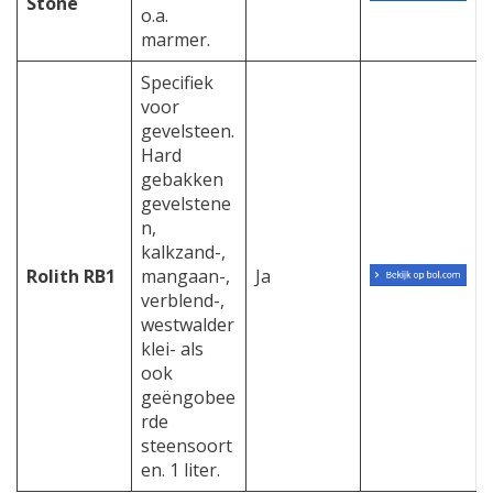
Stone
o.a.
marmer.
Specifiek
voor
gevelsteen.
Hard
gebakken
gevelstene
n,
kalkzand-,
Rolith RB1
mangaan-,
Ja
verblend-,
westwalder
klei- als
ook
geëngobee
rde
steensoort
en. 1 liter.