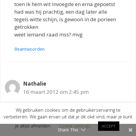
toen ik hem wit invoegde en erna gepoetst
had was hij prachtig, een dag later alle
tegels witte schijn, is gewoon in de porieen
getrokken
weet iemand raad mss? mvg
Beantwoorden
Nathalie
16 maart 2012 om 2:45 pm
Wij gebruiken cookies om de gebruikerservaring te
verbeteren. We gaan ervan uit dat je dit oké vind, maar je kunt
Wij hebben een cementvloer geplaatst.
Hij zit vol vlekken, de ene tegel is donkerder
je altijd afmelden.
Cookie settings
ACCEPT
Share This
dan de andere en er ligt een waas op. We