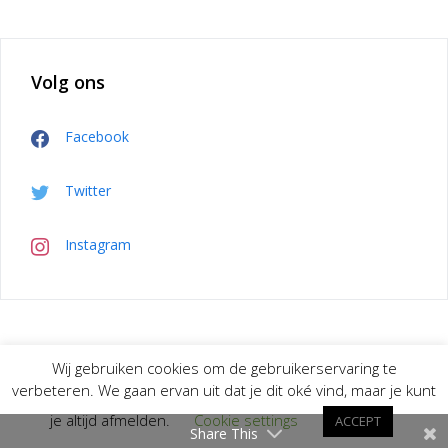
Volg ons
Facebook
Twitter
Instagram
Wij gebruiken cookies om de gebruikerservaring te
Privacybeleid
verbeteren. We gaan ervan uit dat je dit oké vind, maar je kunt
je altijd afmelden.
Cookie settings
ACCEPT
Copyright © 2026 verbouwtips.nl
Share This