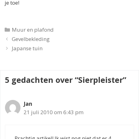
je toe!
Categorieën
Muur en plafond
Gevelbekleding
Japanse tuin
5 gedachten over “Sierpleister”
Jan
21 juli 2010 om 6:43 pm
Prachtig artikel! Ik wist nog niet dat er 4