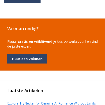
Vakman nodig?
Plaats
gratis en vrijblijvend
je klus op werkspot.nl en vind
de juiste expert!
Huur een vakman
Laatste Artikelen
Explore TryNectar for Genuine AI Romance Without Limits