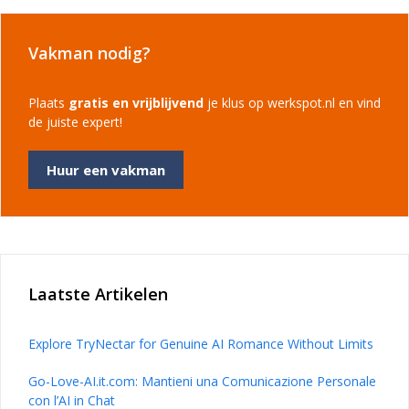
Vakman nodig?
Plaats
gratis en vrijblijvend
je klus op werkspot.nl en vind
de juiste expert!
Huur een vakman
Laatste Artikelen
Explore TryNectar for Genuine AI Romance Without Limits
Go-Love-AI.it.com: Mantieni una Comunicazione Personale
con l’AI in Chat