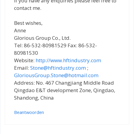
If you have any enquiries please feel free to
contact me.
Best wishes,
Anne
Glorious Group Co., Ltd.
Tel: 86-532-80981529 Fax: 86-532-
80981530
Website:
http://www.hftindustry.com
Email:
Stone@hftindustry.com
;
GloriousGroup.Stone@hotmail.com
Address: No. 467 Changjiang Middle Road
Qingdao E&T development Zone, Qingdao,
Shandong, China
Beantwoorden