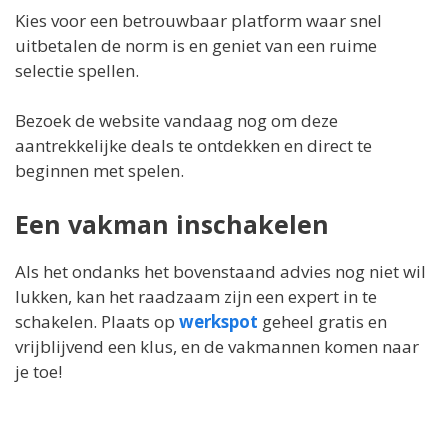
Kies voor een betrouwbaar platform waar snel
uitbetalen de norm is en geniet van een ruime
selectie spellen.
Bezoek de website vandaag nog om deze
aantrekkelijke deals te ontdekken en direct te
beginnen met spelen.
Een vakman inschakelen
Als het ondanks het bovenstaand advies nog niet wil
lukken, kan het raadzaam zijn een expert in te
schakelen. Plaats op
werkspot
geheel gratis en
vrijblijvend een klus, en de vakmannen komen naar
je toe!