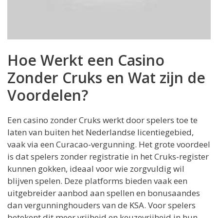
Hoe Werkt een Casino
Zonder Cruks en Wat zijn de
Voordelen?
Een casino zonder Cruks werkt door spelers toe te
laten van buiten het Nederlandse licentiegebied,
vaak via een Curacao-vergunning. Het grote voordeel
is dat spelers zonder registratie in het Cruks-register
kunnen gokken, ideaal voor wie zorgvuldig wil
blijven spelen. Deze platforms bieden vaak een
uitgebreider aanbod aan spellen en bonusaandes
dan vergunninghouders van de KSA. Voor spelers
betekent dit meer vrijheid en keuzevrijheid in hun