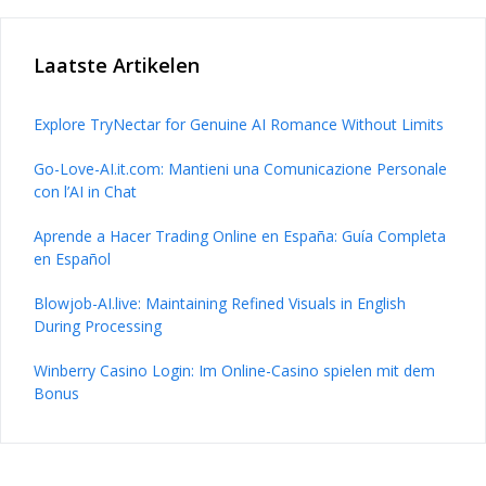
Laatste Artikelen
Explore TryNectar for Genuine AI Romance Without Limits
Go-Love-AI.it.com: Mantieni una Comunicazione Personale
con l’AI in Chat
Aprende a Hacer Trading Online en España: Guía Completa
en Español
Blowjob-AI.live: Maintaining Refined Visuals in English
During Processing
Winberry Casino Login: Im Online-Casino spielen mit dem
Bonus