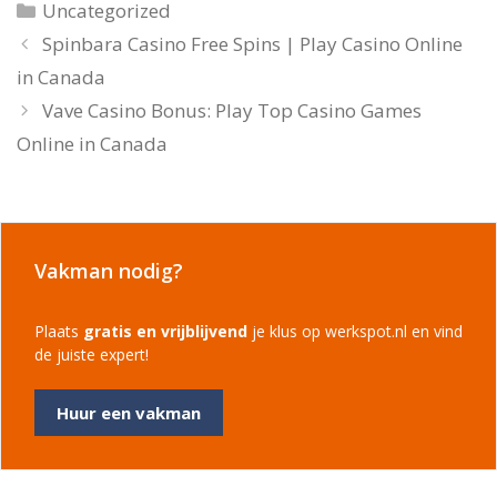
Categorieën
Uncategorized
Spinbara Casino Free Spins | Play Casino Online
in Canada
Vave Casino Bonus: Play Top Casino Games
Online in Canada
Vakman nodig?
Plaats
gratis en vrijblijvend
je klus op werkspot.nl en vind
de juiste expert!
Huur een vakman