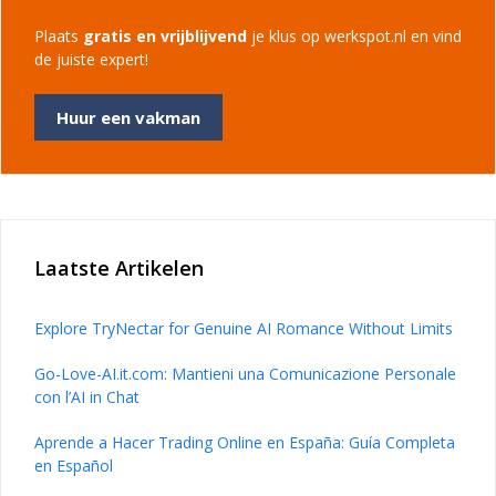
Plaats
gratis en vrijblijvend
je klus op werkspot.nl en vind
de juiste expert!
Huur een vakman
Laatste Artikelen
Explore TryNectar for Genuine AI Romance Without Limits
Go-Love-AI.it.com: Mantieni una Comunicazione Personale
con l’AI in Chat
Aprende a Hacer Trading Online en España: Guía Completa
en Español