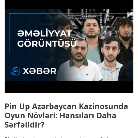
Pin Up Azərbaycan Kazinosunda
Oyun Növləri: Hansıları Daha
Sərfəlidir?