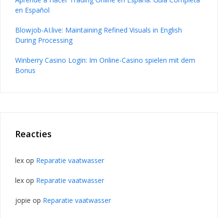
en Español
Blowjob-AI.live: Maintaining Refined Visuals in English
During Processing
Winberry Casino Login: Im Online-Casino spielen mit dem
Bonus
Reacties
lex
op
Reparatie vaatwasser
lex
op
Reparatie vaatwasser
jopie
op
Reparatie vaatwasser