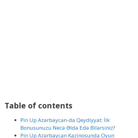
Table of contents
Pin Up Azərbaycan-da Qeydiyyat: İlk
Bonusunuzu Necə Əldə Edə Bilərsiniz?
Pin Up Azərbaycan Kazinosunda Oyun