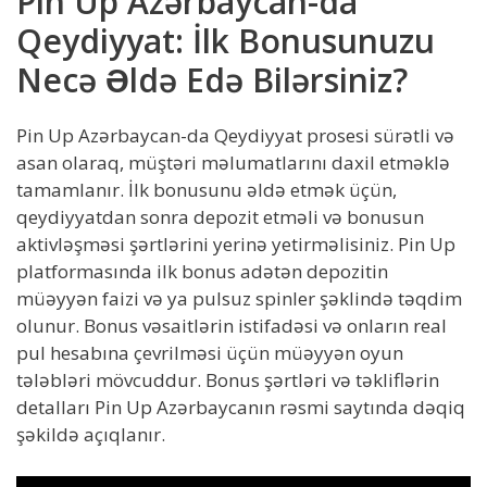
Pin Up Azərbaycan-da
Qeydiyyat: İlk Bonusunuzu
Necə Əldə Edə Bilərsiniz?
Pin Up Azərbaycan-da Qeydiyyat prosesi sürətli və
asan olaraq, müştəri məlumatlarını daxil etməklə
tamamlanır. İlk bonusunu əldə etmək üçün,
qeydiyyatdan sonra depozit etməli və bonusun
aktivləşməsi şərtlərini yerinə yetirməlisiniz. Pin Up
platformasında ilk bonus adətən depozitin
müəyyən faizi və ya pulsuz spinler şəklində təqdim
olunur. Bonus vəsaitlərin istifadəsi və onların real
pul hesabına çevrilməsi üçün müəyyən oyun
tələbləri mövcuddur. Bonus şərtləri və təkliflərin
detalları Pin Up Azərbaycanın rəsmi saytında dəqiq
şəkildə açıqlanır.