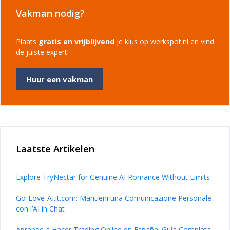
Vakman nodig?
Plaats
gratis en vrijblijvend
je klus op werkspot.nl en vind
de juiste expert!
Huur een vakman
Laatste Artikelen
Explore TryNectar for Genuine AI Romance Without Limits
Go-Love-AI.it.com: Mantieni una Comunicazione Personale
con l’AI in Chat
Aprende a Hacer Trading Online en España: Guía Completa