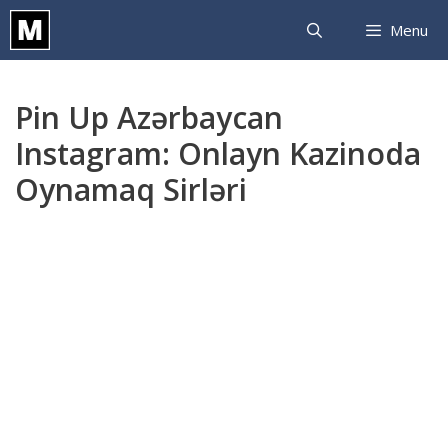
Ga
Menu
naar
de
inhoud
Pin Up Azərbaycan
Instagram: Onlayn Kazinoda
Oynamaq Sirləri