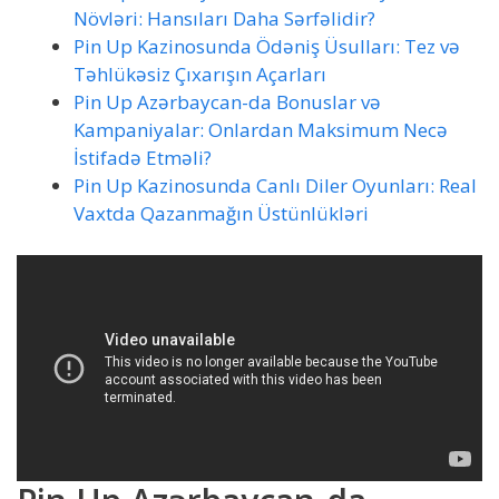
Növləri: Hansıları Daha Sərfəlidir?
Pin Up Kazinosunda Ödəniş Üsulları: Tez və
Təhlükəsiz Çıxarışın Açarları
Pin Up Azərbaycan-da Bonuslar və
Kampaniyalar: Onlardan Maksimum Necə
İstifadə Etməli?
Pin Up Kazinosunda Canlı Diler Oyunları: Real
Vaxtda Qazanmağın Üstünlükləri