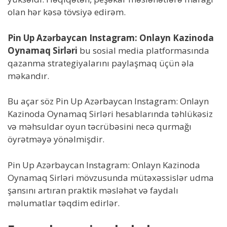
olan hər kəsə tövsiyə edirəm.
Pin Up Azərbaycan Instagram: Onlayn Kazinoda
Oynamaq Sirləri
bu sosial media platformasında
qazanma strategiyalarını paylaşmaq üçün əla
məkandır.
Bu açar söz Pin Up Azərbaycan Instagram: Onlayn
Kazinoda Oynamaq Sirləri hesablarında təhlükəsiz
və məhsuldar oyun təcrübəsini necə qurmağı
öyrətməyə yönəlmişdir.
Pin Up Azərbaycan Instagram: Onlayn Kazinoda
Oynamaq Sirləri mövzusunda mütəxəssislər udma
şansını artıran praktik məsləhət və faydalı
məlumatlar təqdim edirlər.