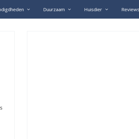
odigdheden
Duurzaam
Huisdier
Review
ts