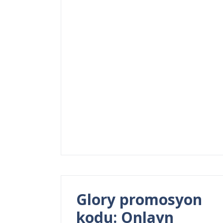
Glory promosyon
kodu: Onlayn