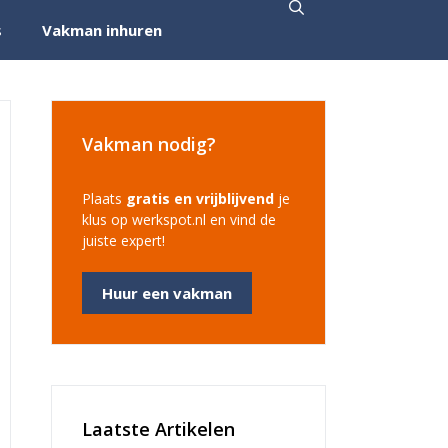
s
Vakman inhuren
Vakman nodig?
Plaats
gratis en vrijblijvend
je
klus op werkspot.nl en vind de
juiste expert!
Huur een vakman
Laatste Artikelen